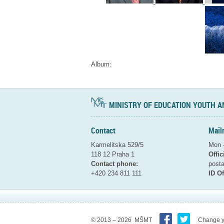
Album:
MINISTRY OF EDUCATION YOUTH A
Contact
Mail
Karmelitska 529/5
Mon -
118 12 Praha 1
Offic
Contact phone:
pos
+420 234 811 111
ID Of
© 2013 – 2026 MŠMT
Change y