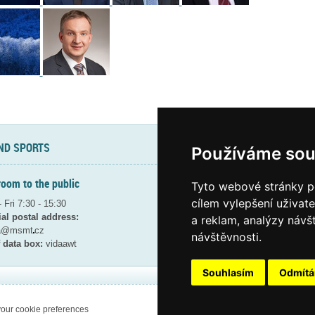
ND SPORTS
Sitemap
|
Contacts
|
Declaration 
Používáme sou
room to the public
Contact for public
Tyto webové stránky po
cílem vylepšení uživat
 Fri 7:30 - 15:30
tel. : +420 234 812 180
ial postal address:
tel. : +420 234 811 725
a reklam, analýzy návš
ta@msmt
cz
e-mail:
info@msmt
cz
návštěvnosti.
 data box:
vidaawt
Souhlasím
Odmít
our cookie preferences