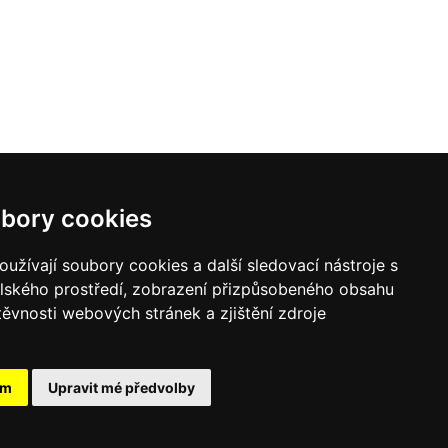
of Web Content Accessibility
|
RSS
bory cookies
Contact for media
užívají soubory cookies a další sledovací nástroje s
elského prostředí, zobrazení přizpůsobeného obsahu
tel.: +420 234 811 716
e-mail:
press@msmt
cz
těvnosti webových stránek a zjištění zdroje
ám
Upravit mé předvolby
Webdesign and webdeveloping by QCM