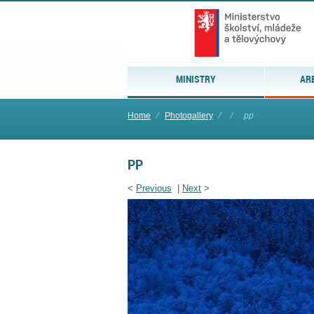
MINISTRY
AR
Home
⁄
Photogallery
⁄
⁄
pp
PP
<
Previous
|
Next
>