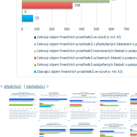
<
předchozí
|
následující
>