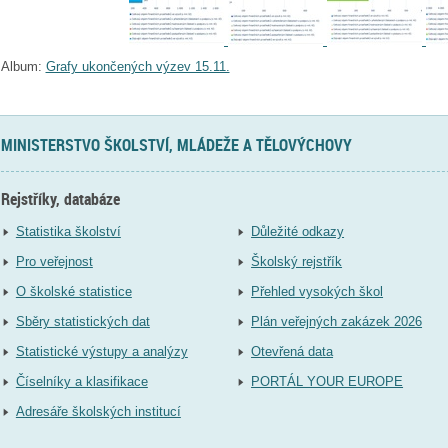
Album:
Grafy ukončených výzev 15.11.
MINISTERSTVO ŠKOLSTVÍ, MLÁDEŽE A TĚLOVÝCHOVY
Rejstříky, databáze
Statistika školství
Důležité odkazy
Pro veřejnost
Školský rejstřík
O školské statistice
Přehled vysokých škol
Sběry statistických dat
Plán veřejných zakázek 2026
Statistické výstupy a analýzy
Otevřená data
Číselníky a klasifikace
PORTÁL YOUR EUROPE
Adresáře školských institucí