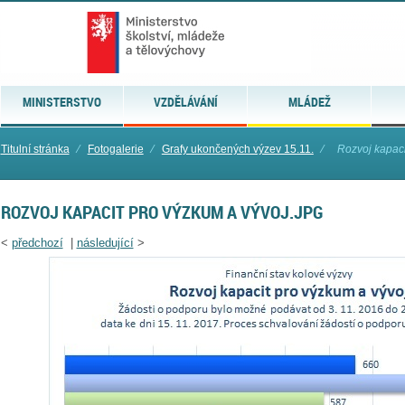
MINISTERSTVO
VZDĚLÁVÁNÍ
MLÁDEŽ
Titulní stránka
⁄
Fotogalerie
⁄
Grafy ukončených výzev 15.11.
⁄
Rozvoj kapacit
ROZVOJ KAPACIT PRO VÝZKUM A VÝVOJ.JPG
<
předchozí
|
následující
>