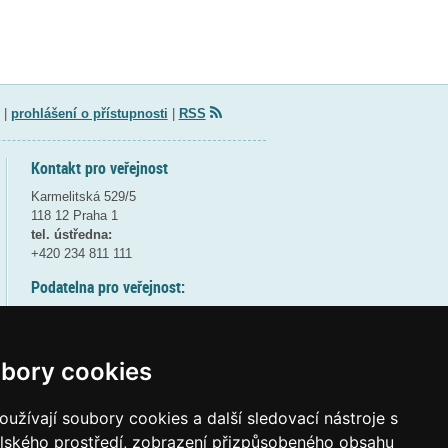
|
prohlášení o přístupnosti
|
RSS
Kontakt pro veřejnost
Karmelitská 529/5
118 12 Praha 1
tel. ústředna:
+420 234 811 111
Podatelna pro veřejnost:
pondělí a středa - 7:30-17:00
úterý a čtvrtek - 7:30-15:30
pátek - 7:30-14:00
bory cookies
8:30 - 9:30 - bezpečnostní přestávka
(více informací
ZDE
)
užívají soubory cookies a další sledovací nástroje s
elského prostředí, zobrazení přizpůsobeného obsahu