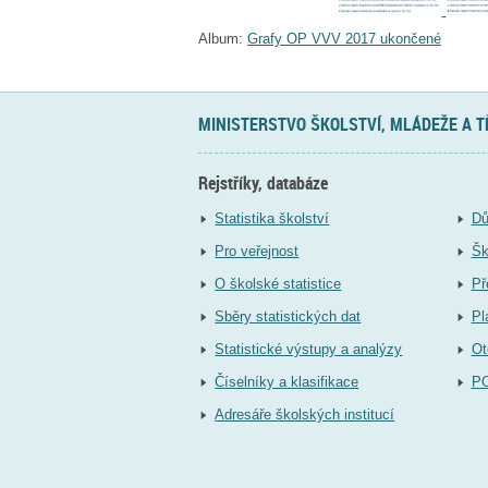
Album:
Grafy OP VVV 2017 ukončené
MINISTERSTVO ŠKOLSTVÍ, MLÁDEŽE A 
Rejstříky, databáze
Statistika školství
Dů
Pro veřejnost
Šk
O školské statistice
Př
Sběry statistických dat
Pl
Statistické výstupy a analýzy
Ot
Číselníky a klasifikace
P
Adresáře školských institucí