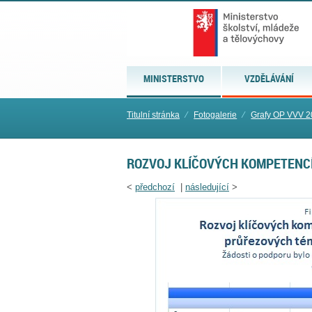
MINISTERSTVO
VZDĚLÁVÁNÍ
Titulní stránka
⁄
Fotogalerie
⁄
Grafy OP VVV 2
ROZVOJ KLÍČOVÝCH KOMPETENC
<
předchozí
|
následující
>