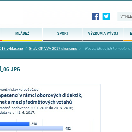
MLÁDEŽ
SPORT
VÝZKUM A VÝVOJ
E
017 vyhlášené
⁄
Grafy OP VVV 2017 ukončené
⁄
Rozvoj klíčových kompetencí
Í_06.JPG