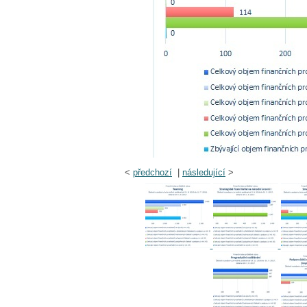
<
předchozí
|
následující
>