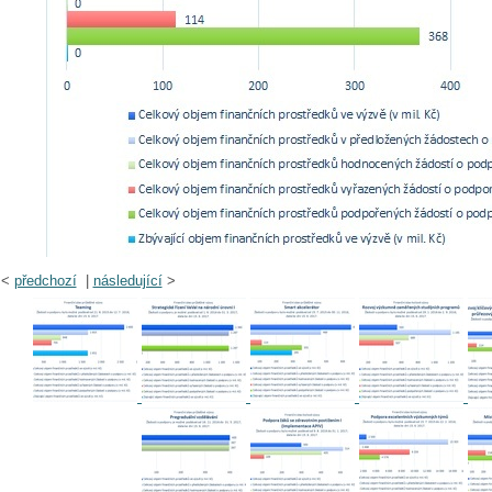
<
předchozí
|
následující
>