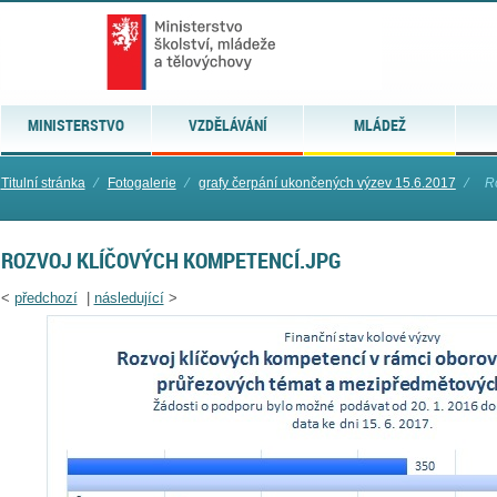
MINISTERSTVO
VZDĚLÁVÁNÍ
MLÁDEŽ
Titulní stránka
⁄
Fotogalerie
⁄
grafy čerpání ukončených výzev 15.6.2017
⁄
R
ROZVOJ KLÍČOVÝCH KOMPETENCÍ.JPG
<
předchozí
|
následující
>