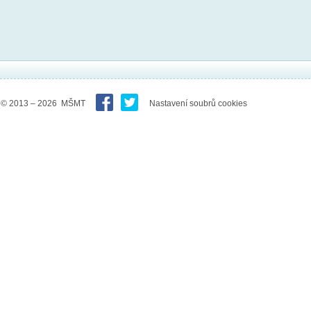
© 2013 – 2026 MŠMT
Nastavení soubrů cookies