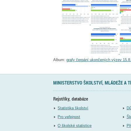
Album:
grafy čerpání ukončených výzev 15.8
MINISTERSTVO ŠKOLSTVÍ, MLÁDEŽE A 
Rejstříky, databáze
Statistika školství
Dů
Pro veřejnost
Šk
O školské statistice
Př