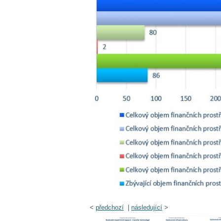
<
předchozí
|
následující
>