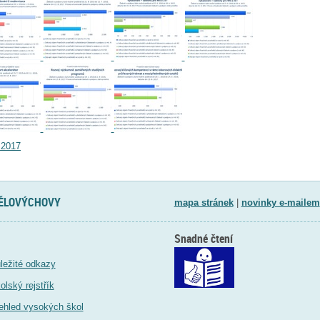
.2017
TĚLOVÝCHOVY
mapa stránek
|
novinky e-mailem
Snadné čtení
ležité odkazy
olský rejstřík
ehled vysokých škol