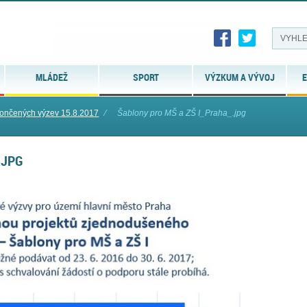
MLÁDEŽ
SPORT
VÝZKUM A VÝVOJ
E
končených výzev 15.8.2017
⁄
Šablony pro MŠ a ZŠ I_Praha_.jpg
.JPG