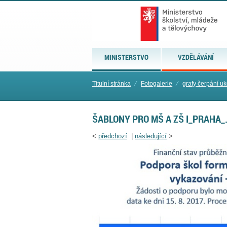
MINISTERSTVO
VZDĚLÁVÁNÍ
Titulní stránka
⁄
Fotogalerie
⁄
grafy čerpání u
ŠABLONY PRO MŠ A ZŠ I_PRAHA_
<
předchozí
|
následující
>