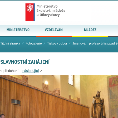
MINISTERSTVO
VZDĚLÁVÁNÍ
MLÁDEŽ
Titulní stránka
⁄
Fotogalerie
⁄
Tiskový odbor
⁄
Jmenování profesorů listopad 
SLAVNOSTNÍ ZAHÁJENÍ
<
předchozí |
následující
>