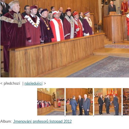
<
předchozí |
následující
>
Album:
Jmenování profesorů listopad 2012