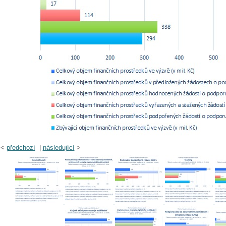
<
předchozí
|
následující
>