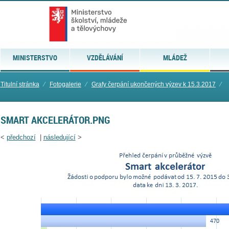
MINISTERSTVO
VZDĚLÁVÁNÍ
MLÁDEŽ
Titulní stránka
⁄
Fotogalerie
⁄
Grafy čerpání ukončených výzev k 15.3.2017
⁄
SMART AKCELERÁTOR.PNG
<
předchozí
|
následující
>