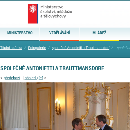
MINISTERSTVO
VZDĚLÁVÁNÍ
MLÁDEŽ
Titulní stránka
⁄
Fotogalerie
⁄
společné Antonietti a Trauttmansdorf
⁄
společné
SPOLEČNÉ ANTONIETTI A TRAUTTMANSDORF
<
předchozí
|
následující
>