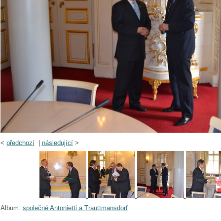
<
předchozí
|
následující
>
Album:
společné Antonietti a Trauttmansdorf