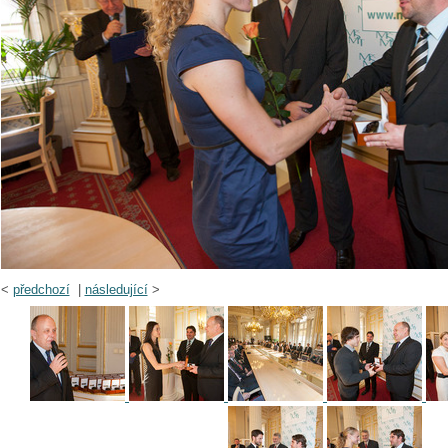
<
předchozí
|
následující
>