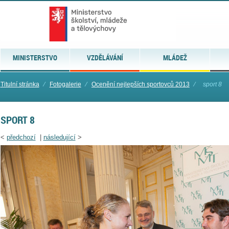
MINISTERSTVO
VZDĚLÁVÁNÍ
MLÁDEŽ
Titulní stránka
⁄
Fotogalerie
⁄
Ocenění nejlepších sportovců 2013
⁄
sport 8
SPORT 8
<
předchozí
|
následující
>