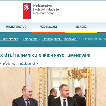
MINISTERSTVO
VZDĚLÁVÁNÍ
MLÁDEŽ
Titulní stránka
⁄
Fotogalerie
⁄
Státní tajemník - jmenování
⁄
Státní tajemník J
STÁTNÍ TAJEMNÍK JINDŘICH FRYČ - JMENOVÁNÍ
<
předchozí |
následující
>