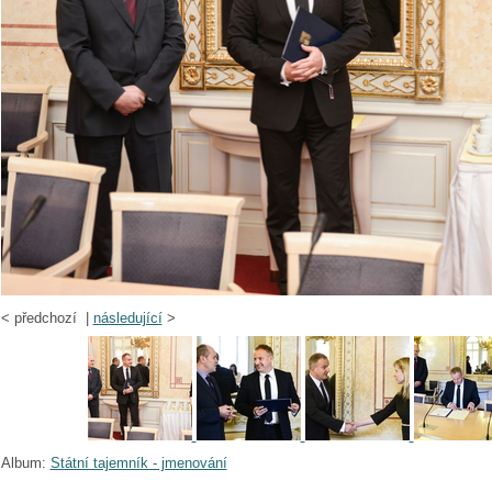
<
předchozí |
následující
>
Album:
Státní tajemník - jmenování