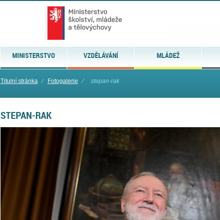
MINISTERSTVO
VZDĚLÁVÁNÍ
MLÁDEŽ
Titulní stránka
⁄
Fotogalerie
⁄
stepan-rak
STEPAN-RAK