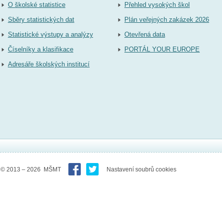
O školské statistice
Přehled vysokých škol
Sběry statistických dat
Plán veřejných zakázek 2026
Statistické výstupy a analýzy
Otevřená data
Číselníky a klasifikace
PORTÁL YOUR EUROPE
Adresáře školských institucí
© 2013 – 2026 MŠMT
Nastavení soubrů cookies