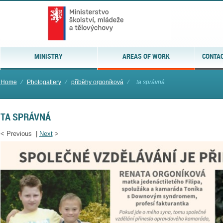
MINISTRY
AREAS OF WORK
CONTAC
Home
⁄
Photogallery
⁄
příběhy orgoníková
⁄
ta správná
TA SPRÁVNÁ
<
Previous |
Next
>