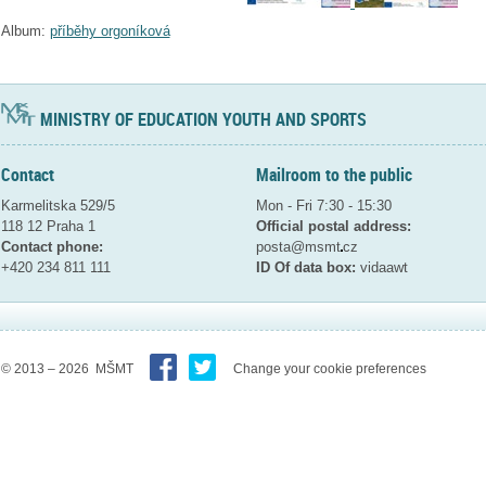
Album:
příběhy orgoníková
MINISTRY OF EDUCATION YOUTH AND SPORTS
Contact
Mailroom to the public
Karmelitska 529/5
Mon - Fri 7:30 - 15:30
118 12 Praha 1
Official postal address:
Contact phone:
posta@msmt
cz
+420 234 811 111
ID Of data box:
vidaawt
© 2013 – 2026 MŠMT
Change your cookie preferences