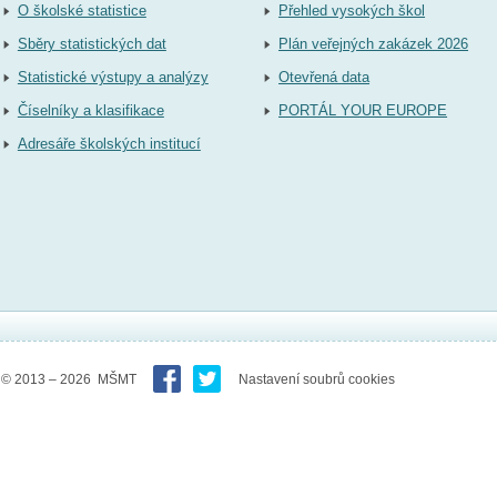
O školské statistice
Přehled vysokých škol
Sběry statistických dat
Plán veřejných zakázek 2026
Statistické výstupy a analýzy
Otevřená data
Číselníky a klasifikace
PORTÁL YOUR EUROPE
Adresáře školských institucí
© 2013 – 2026 MŠMT
Nastavení soubrů cookies