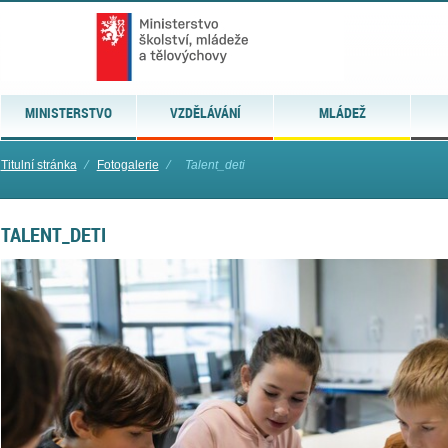
MINISTERSTVO
VZDĚLÁVÁNÍ
MLÁDEŽ
Titulní stránka
⁄
Fotogalerie
⁄
Talent_deti
TALENT_DETI