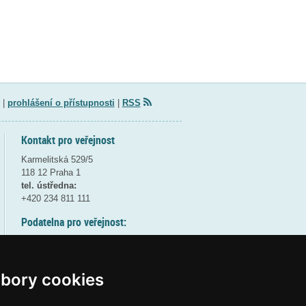
|
prohlášení o přístupnosti
|
RSS
Kontakt pro veřejnost
Karmelitská 529/5
118 12 Praha 1
tel. ústředna:
+420 234 811 111
Podatelna pro veřejnost:
pondělí a středa - 7:30-17:00
úterý a čtvrtek - 7:30-15:30
pátek - 7:30-14:00
bory cookies
8:30 - 9:30 - bezpečnostní přestávka
(více informací
ZDE
)