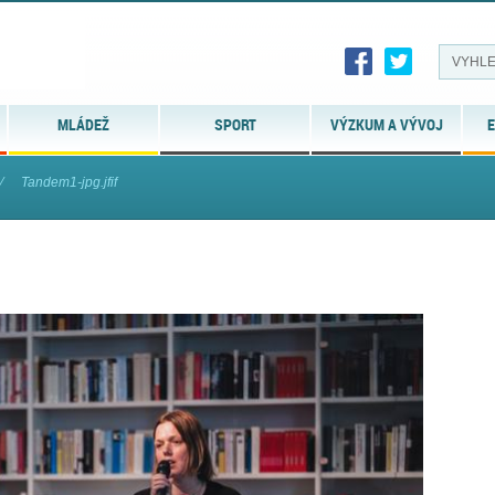
MLÁDEŽ
SPORT
VÝZKUM A VÝVOJ
E
⁄
Tandem1-jpg.jfif