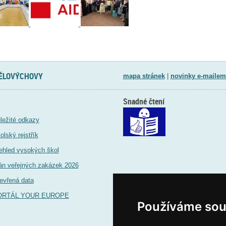
TĚLOVÝCHOVY
mapa stránek
|
novinky e-mailem
Snadné čtení
ležité odkazy
olský rejstřík
ehled vysokých škol
án veřejných zakázek 2026
evřená data
ORTÁL YOUR EUROPE
Používáme sou