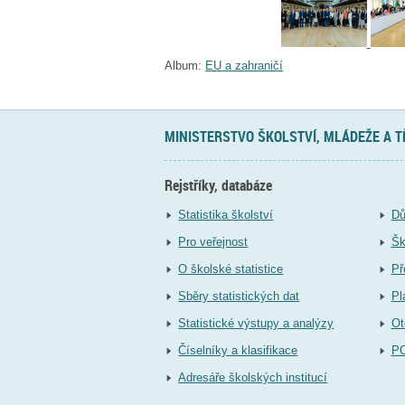
Album:
EU a zahraničí
MINISTERSTVO ŠKOLSTVÍ, MLÁDEŽE A 
Rejstříky, databáze
Statistika školství
Dů
Pro veřejnost
Šk
O školské statistice
Př
Sběry statistických dat
Pl
Statistické výstupy a analýzy
Ot
Číselníky a klasifikace
P
Adresáře školských institucí