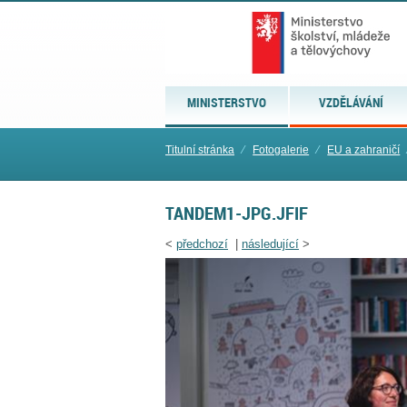
MINISTERSTVO
VZDĚLÁVÁNÍ
Titulní stránka
⁄
Fotogalerie
⁄
EU a zahraničí
TANDEM1-JPG.JFIF
<
předchozí
|
následující
>