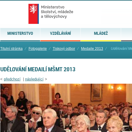
MINISTERSTVO
VZDĚLÁVÁNÍ
MLÁDEŽ
Titulní stránka
⁄
Fotogalerie
⁄
Tiskový odbor
⁄
Medaile 2013
⁄
Udělování M
UDĚLOVÁNÍ MEDAILÍ MŠMT 2013
<
předchozí
|
následující
>