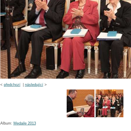
<
předchozí
|
následující
>
Album:
Medaile 2013