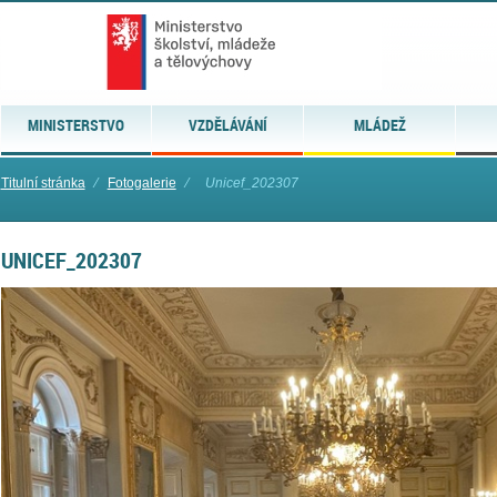
MINISTERSTVO
VZDĚLÁVÁNÍ
MLÁDEŽ
Titulní stránka
⁄
Fotogalerie
⁄
Unicef_202307
UNICEF_202307