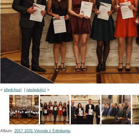
<
předchozí
|
následující
>
Album:
2017 1031 Vévoda z Edinburgu