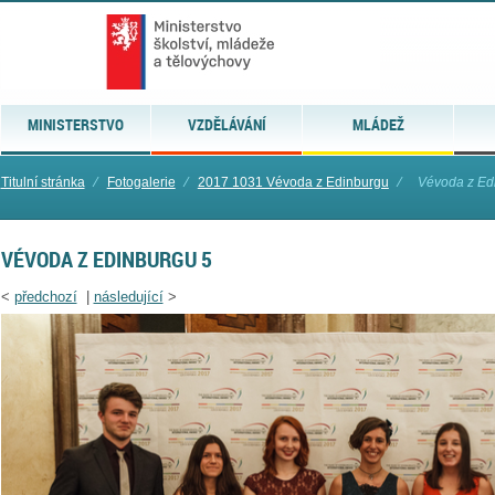
MINISTERSTVO
VZDĚLÁVÁNÍ
MLÁDEŽ
Titulní stránka
⁄
Fotogalerie
⁄
2017 1031 Vévoda z Edinburgu
⁄
Vévoda z Ed
VÉVODA Z EDINBURGU 5
<
předchozí
|
následující
>