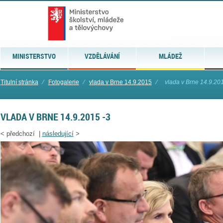
MINISTERSTVO
VZDĚLÁVÁNÍ
MLÁDEŽ
Titulní stránka
⁄
Fotogalerie
⁄
vlada v Brne 14.9.2015
⁄
vlada v Brne 14.9.20
VLADA V BRNE 14.9.2015 -3
<
předchozí |
následující
>