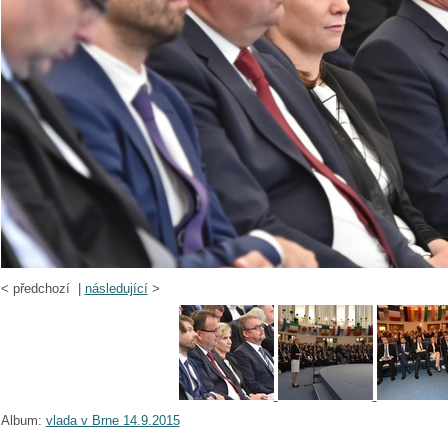
<
předchozí |
následující
>
Album:
vlada v Brne 14.9.2015