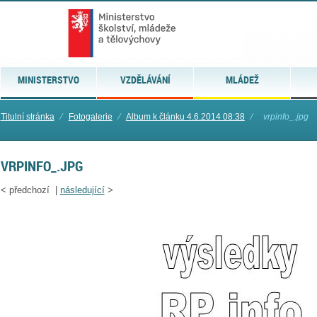
MINISTERSTVO
VZDĚLÁVÁNÍ
MLÁDEŽ
Titulní stránka
⁄
Fotogalerie
⁄
Album k článku 4.6.2014 08:38
⁄
vrpinfo_.jpg
VRPINFO_.JPG
<
předchozí |
následující
>