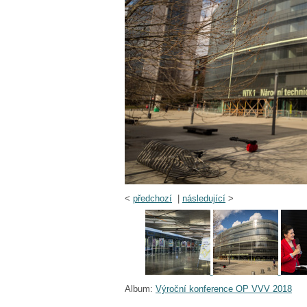
<
předchozí
|
následující
>
Album:
Výroční konference OP VVV 2018