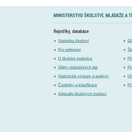
MINISTERSTVO ŠKOLSTVÍ, MLÁDEŽE A 
Rejstříky, databáze
Statistika školství
Dů
Pro veřejnost
Šk
O školské statistice
Př
Sběry statistických dat
Pl
Statistické výstupy a analýzy
Ot
Číselníky a klasifikace
P
Adresáře školských institucí