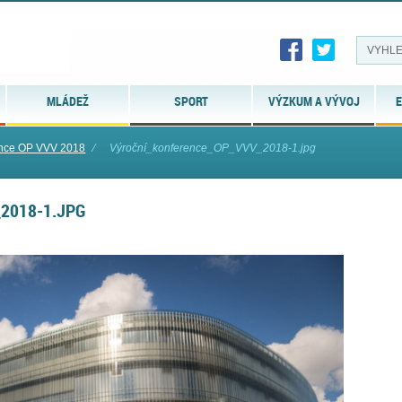
MLÁDEŽ
SPORT
VÝZKUM A VÝVOJ
E
ence OP VVV 2018
⁄
Výroční_konference_OP_VVV_2018-1.jpg
2018-1.JPG