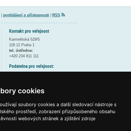
|
prohlášení o přístupnosti
|
RSS
Kontakt pro veřejnost
Karmelitská 529/5
118 12 Praha 1
tel. ústředna:
+420 234 811 111
Podatelna pro veřejnost:
pondělí a středa - 7:30-17:00
úterý a čtvrtek - 7:30-15:30
pátek - 7:30-14:00
bory cookies
8:30 - 9:30 - bezpečnostní přestávka
(více informací
ZDE
)
užívají soubory cookies a další sledovací nástroje s
elského prostředí, zobrazení přizpůsobeného obsahu
Elektronická podatelna:
těvnosti webových stránek a zjištění zdroje
posta@msmt
gov
cz
ID datové schránky:
vidaawt