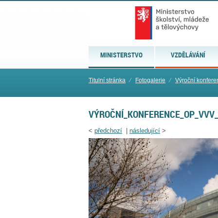
MINISTERSTVO
VZDĚLÁVÁNÍ
Titulní stránka
⁄
Fotogalerie
⁄
Výroční konfer
VÝROČNÍ_KONFERENCE_OP_VVV_
<
předchozí
|
následující
>