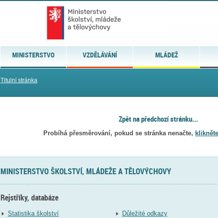
MINISTERSTVO
VZDĚLÁVÁNÍ
MLÁDEŽ
Titulní stránka
Zpět na předchozí stránku...
Probíhá přesměrování, pokud se stránka nenačte,
kliknět
MINISTERSTVO ŠKOLSTVÍ, MLÁDEŽE A TĚLOVÝCHOVY
Rejstříky, databáze
Statistika školství
Důležité odkazy