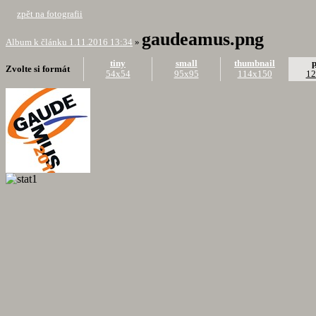
zpět na fotografii
gaudeamus.png
Album k článku 1.11.2016 13:34
»
tiny
small
thumbnail
Zvolte si formát
54x54
95x95
114x150
12