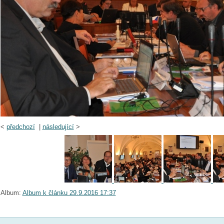
<
předchozí
|
následující
>
Album:
Album k článku 29.9.2016 17:37