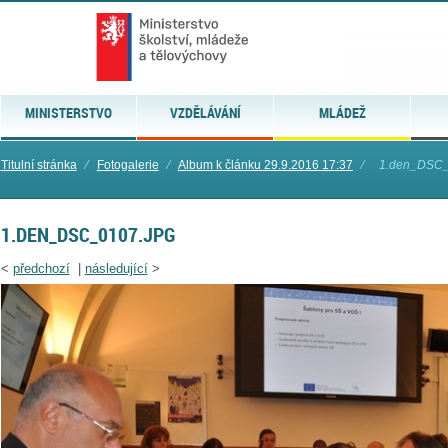
MINISTERSTVO
VZDĚLÁVÁNÍ
MLÁDEŽ
Titulní stránka
⁄
Fotogalerie
⁄
Album k článku 29.9.2016 17:37
⁄
1.den_DSC
1.DEN_DSC_0107.JPG
<
předchozí
|
následující
>