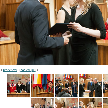
<
předchozí
|
následující
>