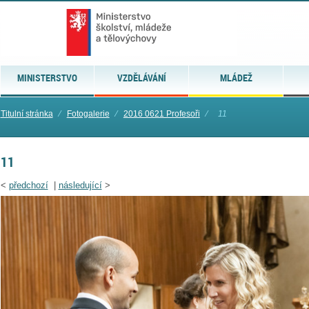
MINISTERSTVO
VZDĚLÁVÁNÍ
MLÁDEŽ
Titulní stránka
⁄
Fotogalerie
⁄
2016 0621 Profesoři
⁄
11
11
<
předchozí
|
následující
>