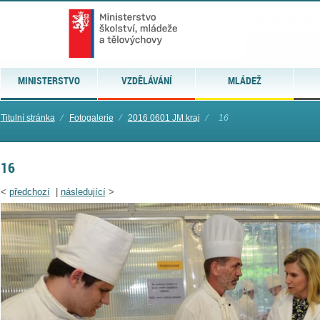
MINISTERSTVO
VZDĚLÁVÁNÍ
MLÁDEŽ
Titulní stránka
⁄
Fotogalerie
⁄
2016 0601 JM kraj
⁄
16
16
<
předchozí
|
následující
>