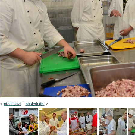
<
předchozí
|
následující
>