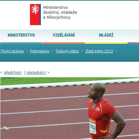
MINISTERSTVO
VZDĚLÁVÁNÍ
MLÁDEŽ
Titulní stránka
⁄
Fotogalerie
⁄
Tiskový odbor
⁄
Zlatá tretra 2013
⁄
<
předchozí
|
následující
>