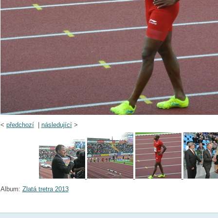
<
předchozí
|
následující
>
Album:
Zlatá tretra 2013