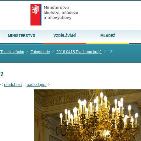
MINISTERSTVO
VZDĚLÁVÁNÍ
MLÁDEŽ
Titulní stránka
⁄
Fotogalerie
⁄
2016 0415 Platforma krajů
⁄
2
2
<
předchozí
|
následující
>