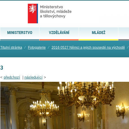
MINISTERSTVO
VZDĚLÁVÁNÍ
MLÁDEŽ
Titulní stránka
⁄
Fotogalerie
⁄
2016 0527 Němci a jejich sousedé na východě
⁄
3
<
předchozí
|
následující
>