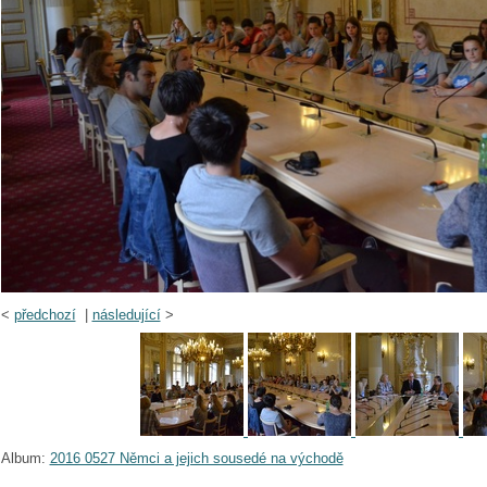
<
předchozí
|
následující
>
Album:
2016 0527 Němci a jejich sousedé na východě