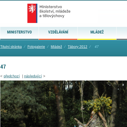
MINISTERSTVO
VZDĚLÁVÁNÍ
MLÁDEŽ
Titulní stránka
⁄
Fotogalerie
⁄
Mládež
⁄
Tábory 2012
⁄
47
47
<
předchozí
|
následující
>