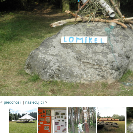
<
předchozí
|
následující
>