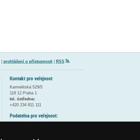
|
prohlášení o přístupnosti
|
RSS
Kontakt pro veřejnost
Karmelitská 529/5
118 12 Praha 1
tel. ústředna:
+420 234 811 111
Podatelna pro veřejnost:
pondělí a středa - 7:30-17:00
úterý a čtvrtek - 7:30-15:30
pátek - 7:30-14:00