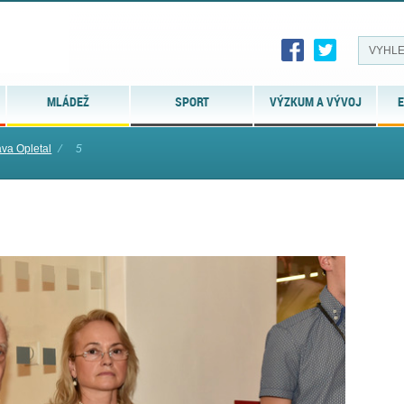
MLÁDEŽ
SPORT
VÝZKUM A VÝVOJ
E
va Opletal
⁄
5