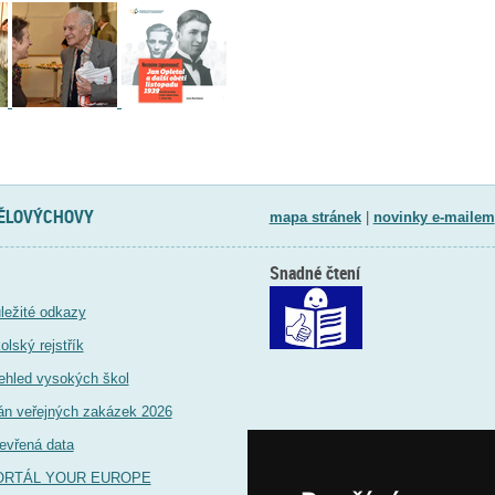
TĚLOVÝCHOVY
mapa stránek
|
novinky e-mailem
Snadné čtení
ležité odkazy
olský rejstřík
ehled vysokých škol
án veřejných zakázek 2026
evřená data
ORTÁL YOUR EUROPE