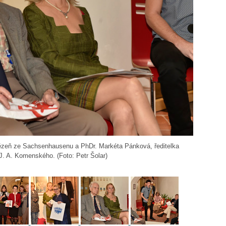
vězeň ze Sachsenhausenu a PhDr. Markéta Pánková, ředitelka
. A. Komenského. (Foto: Petr Šolar)