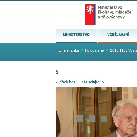
MINISTERSTVO
VZDĚLÁVÁNÍ
Titulní stránka
⁄
Fotogalerie
⁄
2015 1113 Výsta
5
<
předchozí
|
následující
>