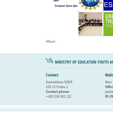
Album:
MINISTRY OF EDUCATION YOUTH A
Contact
Mail
Karmelitska 529/5
Mon -
118 12 Praha 1
Offic
Contact phone:
pos
+420 234 811 111
ID Of