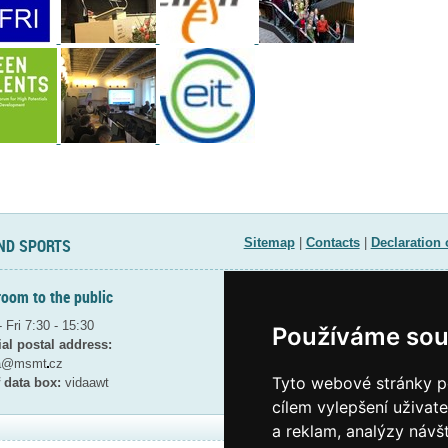
ND SPORTS
Sitemap
|
Contacts
|
Declaration 
room to the public
Contact for public
 Fri 7:30 - 15:30
tel. : +420 234 812 180
Používáme sou
ial postal address:
tel. : +420 234 811 725
ta@msmt
cz
e-mail:
info@msmt
cz
Tyto webové stránky po
 data box:
vidaawt
cílem vylepšení uživat
a reklam, analýzy návš