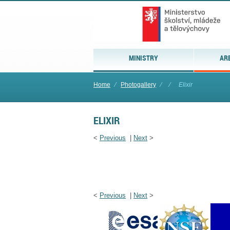
MINISTRY
AR
Home
⁄
Photogallery
⁄
⁄
Elixir
ELIXIR
<
Previous
|
Next
>
<
Previous
|
Next
>