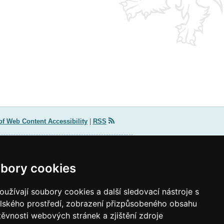
of Web Content Accessibility
|
RSS
Contact for media
tel.: +420 234 811 716
bory cookies
e-mail:
press@msmt
cz
užívají soubory cookies a další sledovací nástroje s
elského prostředí, zobrazení přizpůsobeného obsahu
těvnosti webových stránek a zjištění zdroje