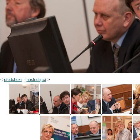
<
předchozí
|
následující
>