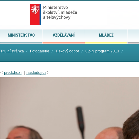
MINISTERSTVO
VZDĚLÁVÁNÍ
MLÁDEŽ
Titulní stránka
⁄
Fotogalerie
⁄
Tiskový odbor
⁄
CZ-N program 2013
⁄
<
předchozí
|
následující
>