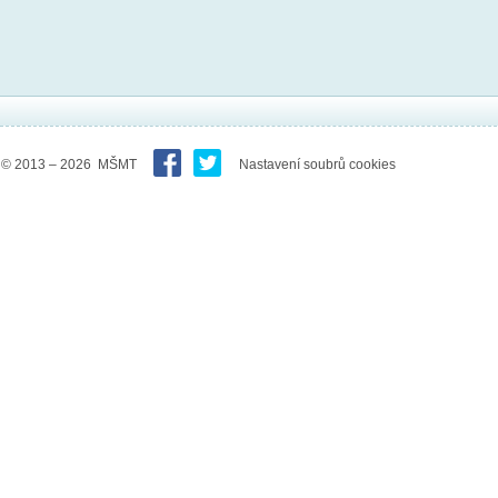
© 2013 – 2026 MŠMT
Nastavení soubrů cookies