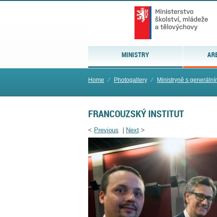
MINISTRY
AR
Home
⁄
Photogallery
⁄
Ministryně s generáln
FRANCOUZSKÝ INSTITUT
<
Previous
|
Next
>