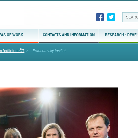
EAS OF WORK
CONTACTS AND INFORMATION
RESEARCH - DEVE
ím ředitelem ČT
⁄
Francouzský institut