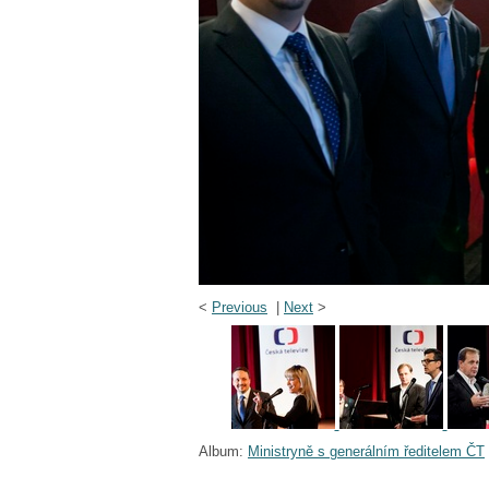
<
Previous
|
Next
>
Album:
Ministryně s generálním ředitelem ČT