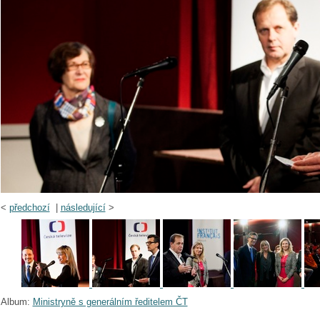
<
předchozí
|
následující
>
Album:
Ministryně s generálním ředitelem ČT