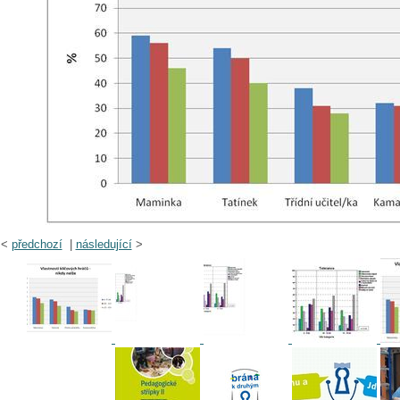
<
předchozí
|
následující
>