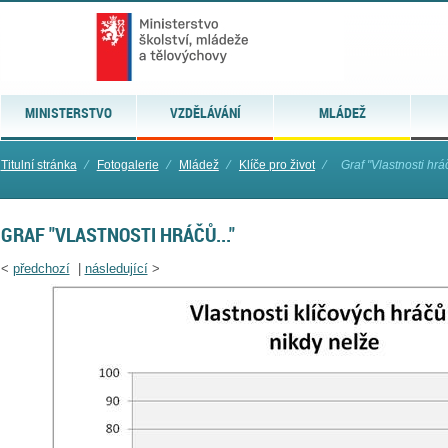
MINISTERSTVO
VZDĚLÁVÁNÍ
MLÁDEŽ
Titulní stránka
⁄
Fotogalerie
⁄
Mládež
⁄
Klíče pro život
⁄
Graf "Vlastnosti hráč
GRAF "VLASTNOSTI HRÁČŮ..."
<
předchozí
|
následující
>