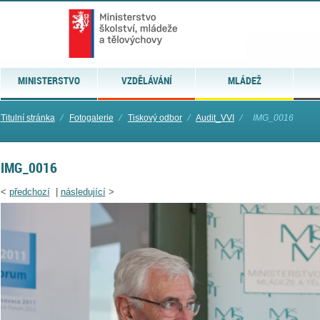
MINISTERSTVO
VZDĚLÁVÁNÍ
MLÁDEŽ
Titulní stránka
⁄
Fotogalerie
⁄
Tiskový odbor
⁄
Audit_VVI
⁄
IMG_0016
IMG_0016
<
předchozí
|
následující
>