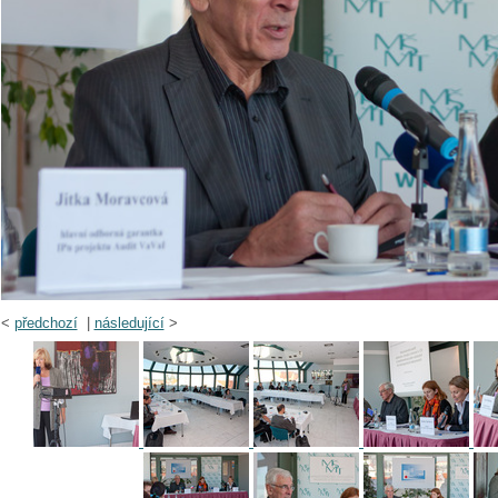
<
předchozí
|
následující
>