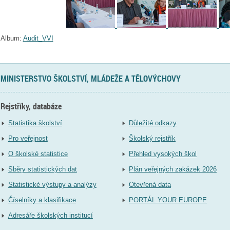
Album:
Audit_VVI
MINISTERSTVO ŠKOLSTVÍ, MLÁDEŽE A TĚLOVÝCHOVY
Rejstříky, databáze
Statistika školství
Důležité odkazy
Pro veřejnost
Školský rejstřík
O školské statistice
Přehled vysokých škol
Sběry statistických dat
Plán veřejných zakázek 2026
Statistické výstupy a analýzy
Otevřená data
Číselníky a klasifikace
PORTÁL YOUR EUROPE
Adresáře školských institucí