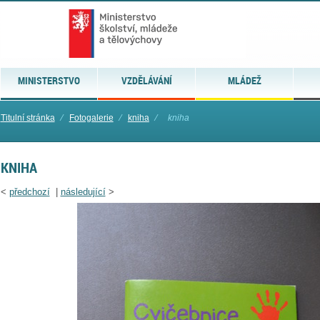
MINISTERSTVO
VZDĚLÁVÁNÍ
MLÁDEŽ
Titulní stránka
⁄
Fotogalerie
⁄
kniha
⁄
kniha
KNIHA
<
předchozí
|
následující
>