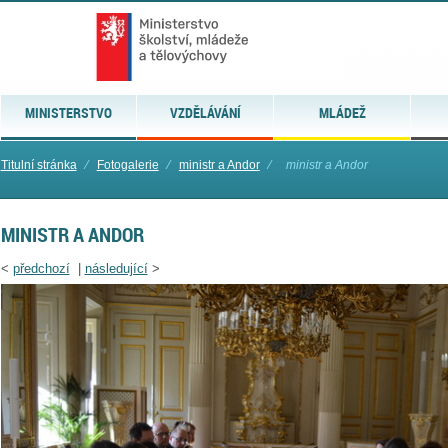
MINISTERSTVO
VZDĚLÁVÁNÍ
MLÁDEŽ
Titulní stránka
⁄
Fotogalerie
⁄
ministr a Andor
⁄
ministr a Andor
MINISTR A ANDOR
<
předchozí
|
následující
>