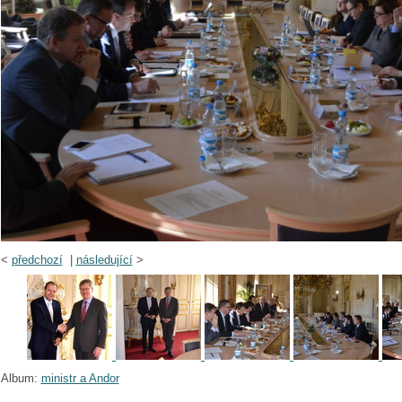
<
předchozí
|
následující
>
Album:
ministr a Andor