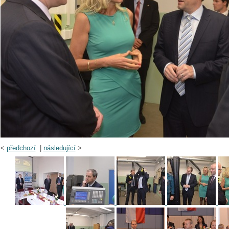
<
předchozí
|
následující
>