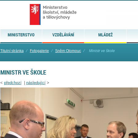
MINISTERSTVO
VZDĚLÁVÁNÍ
MLÁDEŽ
Titulní stránka
⁄
Fotogalerie
⁄
Sněm Olomouc
⁄
Ministr ve škole
MINISTR VE ŠKOLE
<
předchozí
|
následující
>