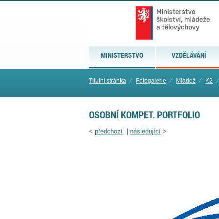
MINISTERSTVO
VZDĚLÁVÁNÍ
Titulní stránka
⁄
Fotogalerie
⁄
Mládež
⁄
K2
⁄
OSOBNÍ KOMPET. PORTFOLIO
<
předchozí
|
následující
>