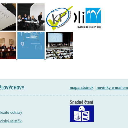
TĚLOVÝCHOVY
mapa stránek
|
novinky e-mailem
Snadné čtení
ležité odkazy
olský rejstřík