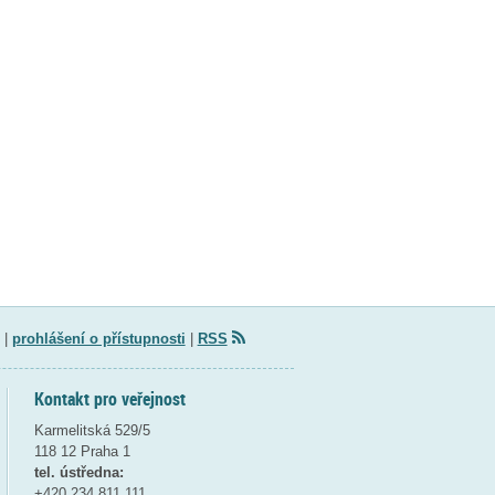
|
prohlášení o přístupnosti
|
RSS
Kontakt pro veřejnost
Karmelitská 529/5
118 12 Praha 1
tel. ústředna:
+420 234 811 111