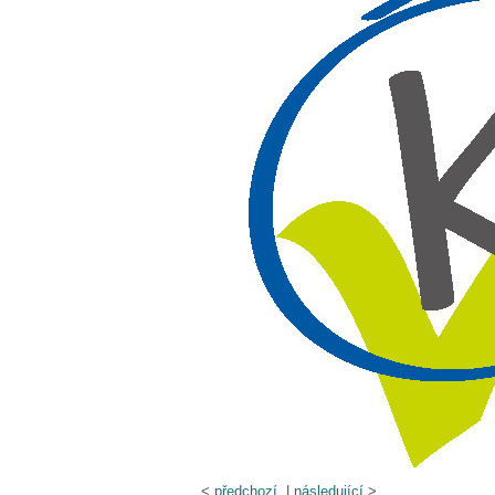
<
předchozí
|
následující
>