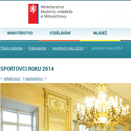
MINISTERSTVO
VZDĚLÁVÁNÍ
MLÁDEŽ
Titulní stránka
⁄
Fotogalerie
⁄
sportovci roku 2014
⁄
sportovci roku 2014
SPORTOVCI ROKU 2014
<
předchozí
|
následující
>