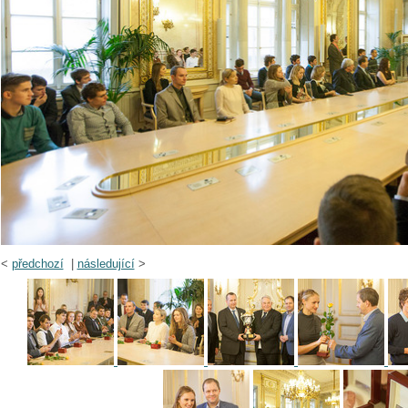
<
předchozí
|
následující
>