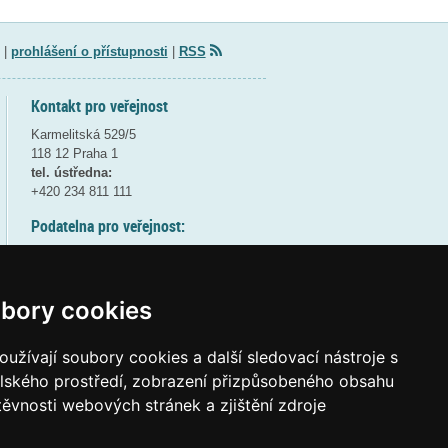
|
prohlášení o přístupnosti
|
RSS
Kontakt pro veřejnost
Karmelitská 529/5
118 12 Praha 1
tel. ústředna:
+420 234 811 111
Podatelna pro veřejnost:
pondělí a středa - 7:30-17:00
úterý a čtvrtek - 7:30-15:30
pátek - 7:30-14:00
bory cookies
8:30 - 9:30 - bezpečnostní přestávka
(více informací
ZDE
)
užívají soubory cookies a další sledovací nástroje s
elského prostředí, zobrazení přizpůsobeného obsahu
Elektronická podatelna:
těvnosti webových stránek a zjištění zdroje
posta@msmt
gov
cz
ID datové schránky:
vidaawt