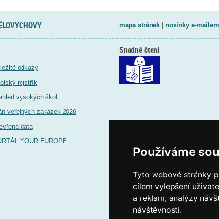
TĚLOVÝCHOVY
mapa stránek
|
novinky e-mailem
Snadné čtení
ležité odkazy
olský rejstřík
ehled vysokých škol
án veřejných zakázek 2026
evřená data
ORTÁL YOUR EUROPE
Používáme sou
Tyto webové stránky po
cílem vylepšení uživat
a reklam, analýzy návš
návštěvnosti.