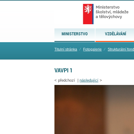
MINISTERSTVO
VZDĚLÁVÁNÍ
Titulní stránka
⁄
Fotogalerie
⁄
Strukturální fon
VAVPI 1
<
předchozí |
následující
>