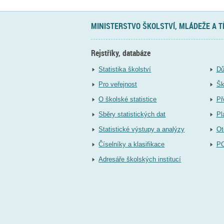
MINISTERSTVO ŠKOLSTVÍ, MLÁDEŽE A 
Rejstříky, databáze
Statistika školství
Dů
Pro veřejnost
Šk
O školské statistice
Př
Sběry statistických dat
Pl
Statistické výstupy a analýzy
Ot
Číselníky a klasifikace
P
Adresáře školských institucí