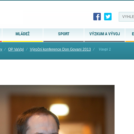
MLÁDEŽ
SPORT
VÝZKUM A VÝVOJ
E
dy
⁄
OP VaVpI
⁄
Výroční konference Don Govani 2013
⁄
Vavpi 1