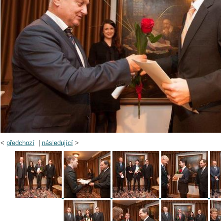
<
předchozí
|
následující
>