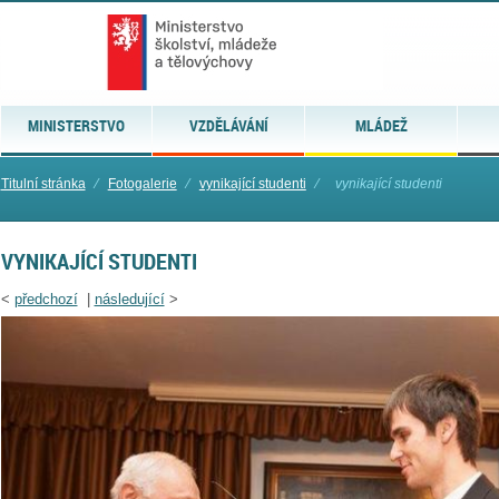
MINISTERSTVO
VZDĚLÁVÁNÍ
MLÁDEŽ
Titulní stránka
⁄
Fotogalerie
⁄
vynikající studenti
⁄
vynikající studenti
VYNIKAJÍCÍ STUDENTI
<
předchozí
|
následující
>