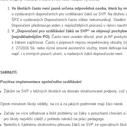
Ve školách často není jasně určena odpovědná osoba, která by 
o vydávaných doporučeních pro vzdělávání žáků se SVP. Na druhou str
ŠPZ o vydávaných Doporučeních často vůbec nekomunikují. Sladění 
Doporučení představuje jeden z nejsložitějších procesů v rámci navr
V „Doporučení pro vzdělávání žáků se SVP“ se objevují pochyben
(nejnákladnějším PO).
Často není uveden důvod, proč je AP poskyto
s žákem zajišťovat. Často v popisech nejsou respektovány obsahy či
č. 27/2016 Sb. nebo různé úrovně asistenční služby, které definuje k
např. i u mírných poruch učení, u nadaných žáků doporučován není.
SHRNUTÍ:
Pozitiva implementace společného vzdělávání
Žákům se SVP v běžných školách se dostalo strukturované podpory, což oc
Oproti minulosti školy věděly, na co a za jakých podmínek mají žáci nárok.
Začaly se více odhalovat a řešit problémy se žáky s poruchami chování a 
pro školy největší zátěž z pohledu nároků na práci pedagoga.
Nedošlo k žádnému skokovému přesunu žáků se SVP ze speciálních škol 