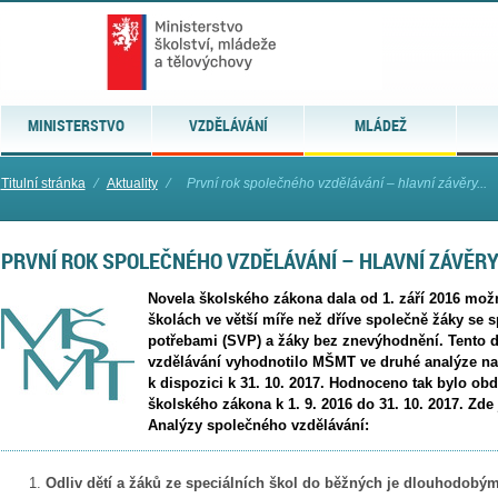
MINISTERSTVO
VZDĚLÁVÁNÍ
MLÁDEŽ
Titulní stránka
⁄
Aktuality
⁄
První rok společného vzdělávání – hlavní závěry...
PRVNÍ ROK SPOLEČNÉHO VZDĚLÁVÁNÍ – HLAVNÍ ZÁVĚRY
Novela školského zákona dala od 1. září 2016 mož
školách ve větší míře než dříve společně žáky se 
potřebami (SVP) a žáky bez znevýhodnění. Tento d
vzdělávání vyhodnotilo MŠMT ve druhé analýze na 
k dispozici k 31. 10. 2017. Hodnoceno tak bylo ob
školského zákona k 1. 9. 2016 do 31. 10. 2017. Zde
Analýzy společného vzdělávání:
Odliv dětí a žáků ze speciálních škol do běžných je dlouhodobý