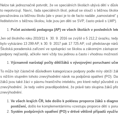
Nelze tak jednoznačně potvrdit, že ve speciálních školách ubývá dětí v důs
to nepotvrzují. Navíc, řada speciálních škol, pokud se sloučí s běžnou školou
považována za běžnou školu (ale v praxi je to de facto nadále „samostatné“
ředitelstvím s běžnou školou, kde jsou jen děti se SVP, často právě s LMP).
Počet asistentů pedagoga (AP) ve všech školách v posledních lete
Jen od školního roku 2010/11 k 30. 9. 2016 se zvýšil o 5 212,2 úvazku, ted
bylo vykázáno 13 299 AP, k 30. 9. 2017 pak 17 725 AP, což představuje nárů
Školská poradenská zařízení ve spolupráci se školou a zákonným zástupcem 
podpory nejčastěji, ačkoliv není vždy tou jedinou a často i vhodnou možnost
Významně narůstají počty dětí/žáků s vývojovými poruchami uče
To může být částečně důsledkem kategorizace podpory podle míry obtíží žáka
s nižším stupněm tohoto znevýhodnění nárok na podpůrná opatření (PO). Data 
žáků jsou také žáci v pásmu hraničního intelektu, pro které nebyl původně zav
znevýhodnění. Je tedy velmi pravděpodobné, že právě tato skupina žáků přisp
znevýhodnění.
Ve všech krajích ČR, kde došlo k poklesu proporce žáků s diagno
postižení,
došlo ke komplementárnímu vzestupu proporce dětí s poru
Systém podpůrných opatření (PO) v drtivé většině případů využív