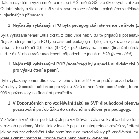
Dále na systému významněji participují MŠ, méně SŠ. Ze školských zařízení 
Ostatní školy a školská zařízení v prvním roce náběhu společného vzdělává
v ojedinělých případech.
Nejčastěji vykázaným PO byla pedagogická intervence ve škole (1
Byla vykázána téměř 10tisíckrát, z toho více než v 80 % případů s požadavk
Nejnákladnějšími byla PO typu asistent pedagoga. Bylo jich vykázáno v pře
tisíce, z toho téměř 3,6 tisíce (87 %) s požadavky na finance (finanční náro
mld. Kč). V obou výše uvedených případech se jedná o POA
(personální).
Nejčastěji vykázanými POB
(pomůcky)
byly speciální didaktické
pro výuku čtení a psaní.
Byly vykázány téměř 3tisíckrát, z toho v téměř 89 % případů s požadavkem
však byly Speciální učebnice pro výuku žáků s mentálním postižením, které 
903 s požadavky na finanční prostředky.
V Doporučeních pro vzdělávání žáků se SVP dlouhodobě přetrvá
posuzování potřeb žáka do užitečného sdělení pro pedagogy.
V závěrech vyšetření podstatných pro vzdělávání žáka se kvalita dat ve formu
v rozsahu podpory škole, tak v kvalitě popisu a interpretace závěrů vyšetř
jak se má znevýhodnění žáka promítnout do metod výuky při vzdělávání, co 
které skupiny metod je vhodné zvolit nebo naopak vynechat.