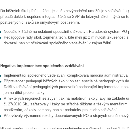
Do běžných škol přešli ti žáci, jejichž znevýhodnění umožňuje vzdělávání s
případů došlo k úspěšné integraci žáků se SVP do běžných škol – týká se to
postižených či žáků se smyslovým postižením.
Nedošlo k žádnému oslabení speciálního školství. Paradoxně systém PO po
Pedagogové řady škol, zejména těch, kde měli již z minulosti zkušenosti
dokázali naplnit očekávání společného vzdělávání v zájmu žáků.
Negativa implementace společného vzdělávání
Implementaci společného vzdělávání komplikovala náročná administrativa
Připravenost pedagogů běžných škol v oblasti speciálně pedagogických do
Další vzdělávání pedagogických pracovníků podporující implementaci spo
jen na dílčí problematiky.
V některých regionech se zvýšil tlak na málotřídní školy, aby na základě u
č. 27/2016 Sb., zařazovaly i žáky se středně těžkým a těžkým mentální
postižením, ačkoliv nemohly naplnit podmínky pro jejich vzdělávání.
Přetrvávaly významné rozdíly doporučovaných PO u stejných druhů znevý
Hlavní závěry analýzy implementace společného vzdělávání v období 1. 9. 2