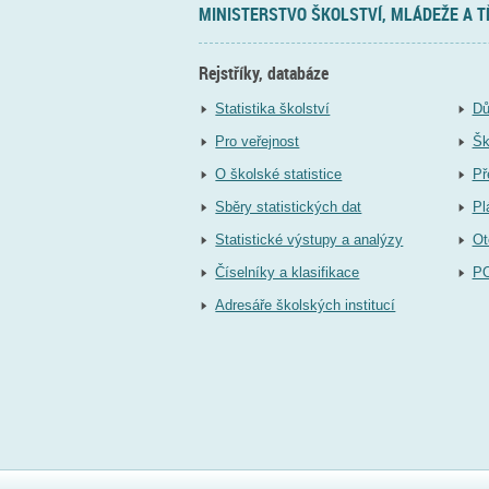
MINISTERSTVO ŠKOLSTVÍ, MLÁDEŽE A 
Rejstříky, databáze
Statistika školství
Dů
Pro veřejnost
Šk
O školské statistice
Př
Sběry statistických dat
Pl
Statistické výstupy a analýzy
Ot
Číselníky a klasifikace
P
Adresáře školských institucí