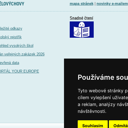
TĚLOVÝCHOVY
mapa stránek
|
novinky e-mailem
Snadné čtení
ležité odkazy
olský rejstřík
ehled vysokých škol
án veřejných zakázek 2026
evřená data
ORTÁL YOUR EUROPE
Používáme sou
Tyto webové stránky po
cílem vylepšení uživat
a reklam, analýzy návš
návštěvnosti.
Souhlasím
Odmít