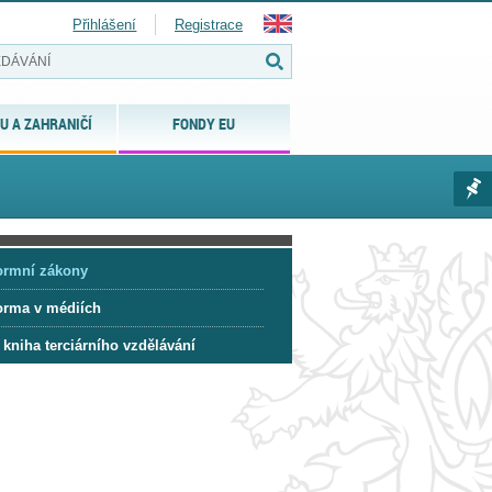
Přihlášení
Registrace
U A ZAHRANIČÍ
FONDY EU
ormní zákony
orma v médiích
 kniha terciárního vzdělávání