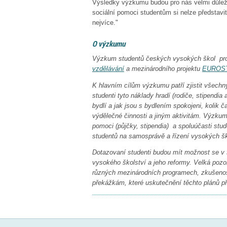
Výsledky výzkumu budou pro nás velmi důleži
sociální pomoci studentům si nelze představit
nejvíce."
O výzkumu
Výzkum studentů českých vysokých škol pro
vzdělávání
a mezinárodního projektu
EUROS
K hlavním cílům výzkumu patří zjistit všechn
studenti tyto náklady hradí (rodiče, stipendia a
bydlí a jak jsou s bydlením spokojeni, kolik č
výdělečné činnosti a jiným aktivitám. Výzkum
pomoci (půjčky, stipendia) a spoluúčasti stu
studentů na samosprávě a řízení vysokých ško
Dotazovaní studenti budou mít možnost se v 
vysokého školství a jeho reformy. Velká pozor
různých mezinárodních programech, zkušenost
překážkám, které uskutečnění těchto plánů př