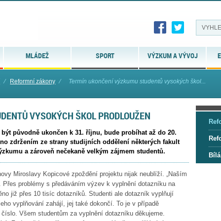
MLÁDEŽ
SPORT
VÝZKUM A VÝVOJ
E
í
⁄
Reformní zákony
⁄
Termín ukončení výzkumu studentů vysokých škol...
UDENTŮ VYSOKÝCH ŠKOL PRODLOUŽEN
Ref
být původně ukončen k 31. říjnu, bude probíhat až do 20.
Ref
no zdržením ze strany studijních oddělení některých fakult
 výzkumu a zároveň nečekaně velkým zájmem studentů.
Bílá
hovy Miroslavy Kopicové zpoždění projektu nijak neublíží. „Naším
ů. Přes problémy s předáváním výzev k vyplnění dotazníku na
no již přes 10 tisíc dotazníků. Studenti ale dotazník vyplňují
ho vyplňování zahájí, jej také dokončí. To je v případě
é číslo. Všem studentům za vyplnění dotazníku děkujeme.