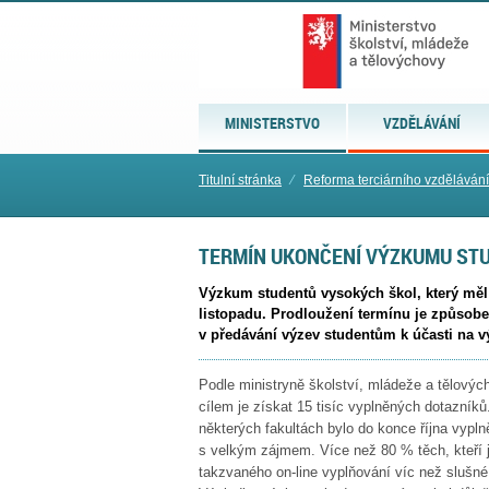
MINISTERSTVO
VZDĚLÁVÁNÍ
Titulní stránka
⁄
Reforma terciárního vzděláván
TERMÍN UKONČENÍ VÝZKUMU ST
Výzkum studentů vysokých škol, který měl 
listopadu. Prodloužení termínu je způsobe
v předávání výzev studentům k účasti na
Podle ministryně školství, mládeže a tělovýc
cílem je získat 15 tisíc vyplněných dotazník
některých fakultách bylo do konce října vyplně
s velkým zájmem. Více než 80 % těch, kteří je
takzvaného on-line vyplňování víc než slušn