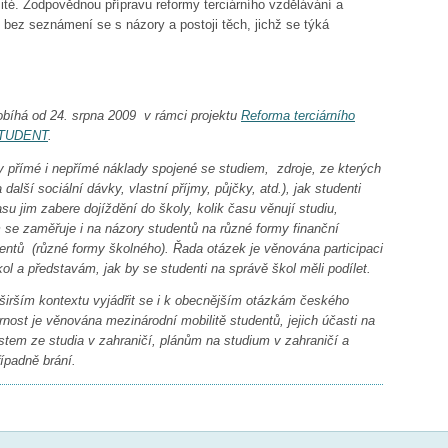
té. Zodpovědnou přípravu reformy terciárního vzdělávání a
 bez seznámení se s názory a postoji těch, jichž se týká
bíhá od 24. srpna 2009 v rámci projektu
Reforma terciárního
TUDENT
.
y přímé i nepřímé náklady spojené se studiem, zdroje, ze kterých
 další sociální dávky, vlastní příjmy, půjčky, atd.), jak studenti
asu jim zabere dojíždění do školy, kolik času věnují studiu,
 se zaměřuje i na názory studentů na různé formy finanční
dentů (různé formy školného). Řada otázek je věnována participaci
l a představám, jak by se studenti na správě škol měli podílet.
širším kontextu vyjádřit se i k obecnějším otázkám českého
nost je věnována mezinárodní mobilitě studentů, jejich účasti na
em ze studia v zahraničí, plánům na studium v zahraničí a
ípadně brání.