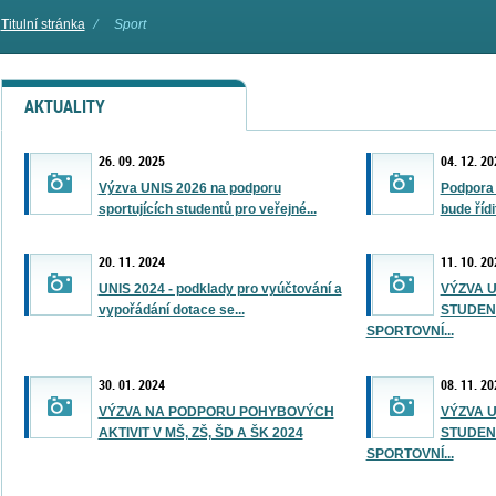
Titulní stránka
⁄
Sport
AKTUALITY
26. 09. 2025
04. 12. 20
Výzva UNIS 2026 na podporu
Podpora
sportujících studentů pro veřejné...
bude řídi
20. 11. 2024
11. 10. 20
UNIS 2024 - podklady pro vyúčtování a
VÝZVA U
vypořádání dotace se...
STUDEN
SPORTOVNÍ...
30. 01. 2024
08. 11. 20
VÝZVA NA PODPORU POHYBOVÝCH
VÝZVA U
AKTIVIT V MŠ, ZŠ, ŠD A ŠK 2024
STUDEN
SPORTOVNÍ...