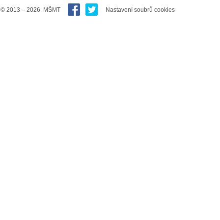
© 2013 – 2026 MŠMT
Nastavení soubrů cookies