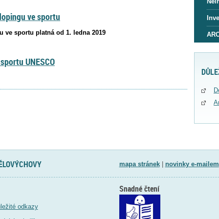
Nei
 dopingu ve sportu
Inve
u ve sportu platná od 1. ledna 2019
ARC
e sportu UNESCO
DŮLE
D
A
TĚLOVÝCHOVY
mapa stránek
|
novinky e-mailem
Snadné čtení
ležité odkazy