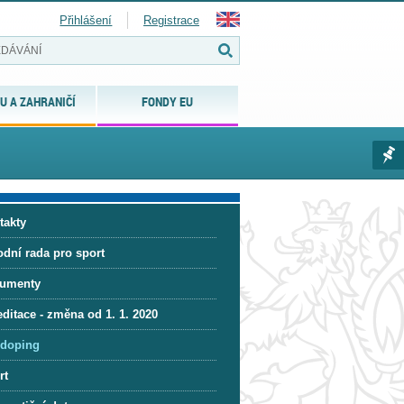
Přihlášení
Registrace
U A ZAHRANIČÍ
FONDY EU
takty
odní rada pro sport
umenty
ditace - změna od 1. 1. 2020
idoping
rt