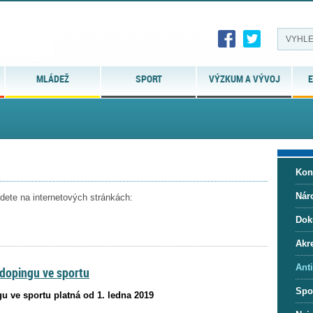
MLÁDEŽ
SPORT
VÝZKUM A VÝVOJ
E
Kon
Nár
jdete na internetových stránkách:
Dok
Akre
Ant
 dopingu ve sportu
Spo
u ve sportu platná od 1. ledna 2019