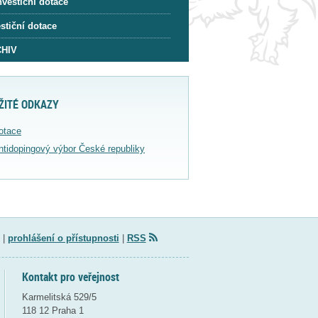
nvestiční dotace
stiční dotace
HIV
ŽITÉ ODKAZY
otace
ntidopingový výbor České republiky
|
prohlášení o přístupnosti
|
RSS
Kontakt pro veřejnost
Karmelitská 529/5
118 12 Praha 1