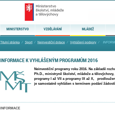
MINISTERSTVO
VZDĚLÁVÁNÍ
MLÁDEŽ
Titulní stránka
⁄
Sport
⁄
Neinvestiční dotace
⁄
Vyhlášení podpory
⁄
INFORMA
INFORMACE K VYHLÁŠENÝM PROGRAMŮM 2016
Neinvestiční programy roku 2016. Na základě rozh
Ph.D., ministryně školství, mládeže a tělovýchovy,
programy I až VII a programy IX až X, prodloužen 
je samostatně vyhlášen s termínem podání žádostí 
INFORMACE