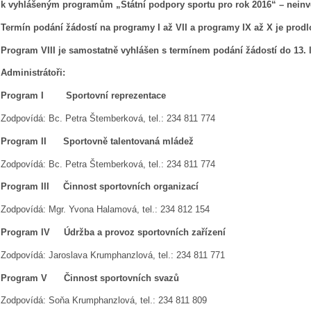
k vyhlášeným programům „Státní podpory sportu pro rok 2016“ – neinve
Termín podání žádostí na programy I až VII a programy IX až X je
prodl
Program VIII je samostatně vyhlášen s termínem podání žádostí do 13. 
Administrátoři:
Program I Sportovní reprezentace
Zodpovídá: Bc. Petra Štemberková, tel.: 234 811 774
Program II Sportovně talentovaná mládež
Zodpovídá: Bc. Petra Štemberková, tel.: 234 811 774
Program III Činnost sportovních organizací
Zodpovídá: Mgr. Yvona Halamová, tel.: 234 812 154
Program IV Údržba a provoz sportovních zařízení
Zodpovídá: Jaroslava Krumphanzlová, tel.: 234 811 771
Program V Činnost sportovních svazů
Zodpovídá: Soňa Krumphanzlová, tel.: 234 811 809