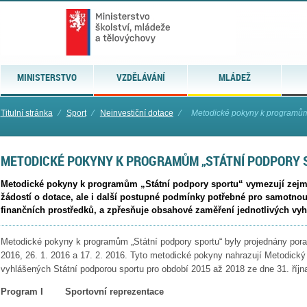
MINISTERSTVO
VZDĚLÁVÁNÍ
MLÁDEŽ
Titulní stránka
⁄
Sport
⁄
Neinvestiční dotace
⁄
Metodické pokyny k programům 
METODICKÉ POKYNY K PROGRAMŮM „STÁTNÍ PODPORY 
Metodické pokyny k programům „Státní podpory sportu“ vymezují zejmé
žádostí o dotace, ale i další postupné podmínky potřebné pro samotnou
finančních prostředků, a zpřesňuje obsahové zaměření jednotlivých vy
Metodické pokyny k programům „Státní podpory sportu“ byly projednány po
2016, 26. 1. 2016 a 17. 2. 2016. Tyto metodické pokyny nahrazují Metodický
vyhlášených Státní podporou sportu pro období 2015 až 2018 ze dne 31. říjn
Program I Sportovní reprezentace